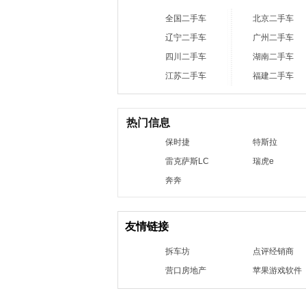
全国二手车
北京二手车
辽宁二手车
广州二手车
四川二手车
湖南二手车
江苏二手车
福建二手车
热门信息
保时捷
特斯拉
雷克萨斯LC
瑞虎e
奔奔
友情链接
拆车坊
点评经销商
营口房地产
苹果游戏软件