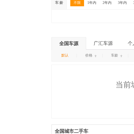
车 龄
不限
1年内
2年内
3年内
广汇车源
个
全国车源
默认
|
价格
|
车龄
|
当前
全国城市二手车