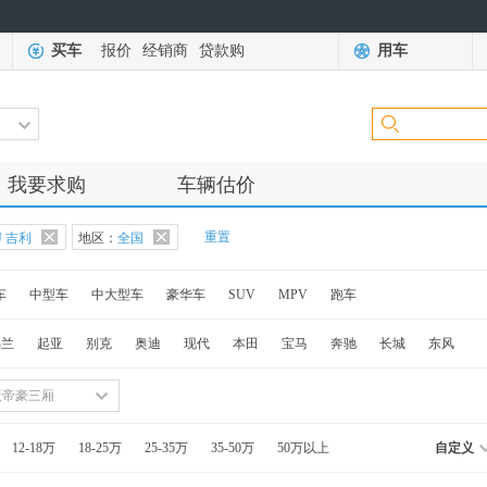
买车
报价
经销商
贷款购
用车
我要求购
车辆估价
重置
J 吉利
地区：
全国
车
中型车
中大型车
豪华车
SUV
MPV
跑车
佛兰
起亚
别克
奥迪
现代
本田
宝马
奔驰
长城
东风
版帝豪三厢
12-18万
18-25万
25-35万
35-50万
50万以上
自定义