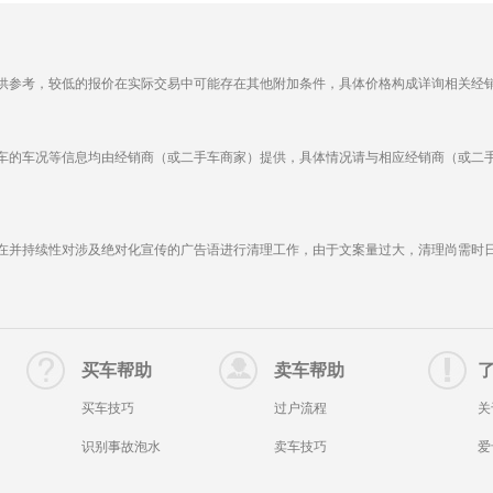
供参考，较低的报价在实际交易中可能存在其他附加条件，具体价格构成详询相关经
车的车况等信息均由经销商（或二手车商家）提供，具体情况请与相应经销商（或二
在并持续性对涉及绝对化宣传的广告语进行清理工作，由于文案量过大，清理尚需时
买车帮助
卖车帮助
买车技巧
过户流程
关
识别事故泡水
卖车技巧
爱