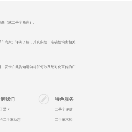
销商（或二手车商家）。
手车商家）详询了解，其真实性、准确性均由相关
日，爱卡在此告知请勿将任何涉及绝对化宣传的广
了解我们
特色服务
于爱卡
二手车评估
卡二手车动态
二手车求购