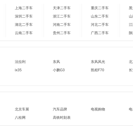
上海二手车
天津二手车
重庆二手车
黑
深圳二手车
浙江二手车
山东二手车
山
湖北二手车
河南二手车
河北二手车
江
云南二手车
贵州二手车
广西二手车
陕
法拉利
东风
东风风光
北
ix35
小鹏G3
凯程F70
长
北京车展
汽车品牌
电视购物
电
八桂网
高铁时刻表