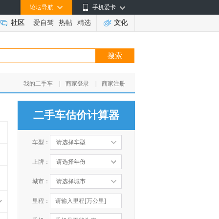
论坛导航
手机爱卡
社区
爱自驾
热帖
精选
文化
我的二手车
|
商家登录
|
商家注册
二手车估价计算器
车型：
请选择车型
上牌：
请选择年份
城市：
请选择城市
里程：