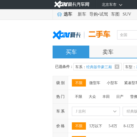
北京车市
选车
新车
导购
•
试驾
车图
SUV
全国
买车
卖车
已选条件：
车系：
经典版帝豪三厢
车型：
级 别
不限
微型车
小型车
紧凑型
热 门
不限
大众
丰田
日产
雪
车 系
J 吉利
经典
价 格
不限
5万以下
5-8万
8-12万