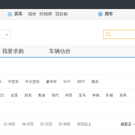
买车
报价
经销商
贷款购
用车
我要求购
车辆估价
车
中型车
中大型车
豪华车
SUV
MPV
跑车
佛兰
起亚
别克
奥迪
现代
本田
宝马
奔驰
长城
东风
12-18万
18-25万
25-35万
35-50万
50万以上
自定义