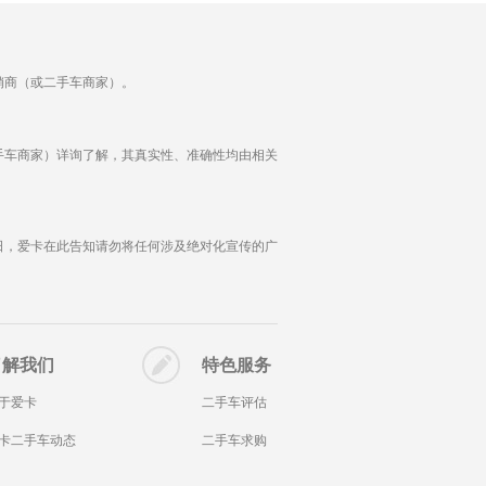
销商（或二手车商家）。
手车商家）详询了解，其真实性、准确性均由相关
日，爱卡在此告知请勿将任何涉及绝对化宣传的广
了解我们
特色服务
于爱卡
二手车评估
卡二手车动态
二手车求购