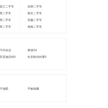
龙江二手车
吉林二手车
西二手车
南京二手车
西二手车
安徽二手车
西二手车
海南二手车
汽马自达
奥迪S4
菲尼迪QX60
长安欧尚科赛5
子地图
平板电脑