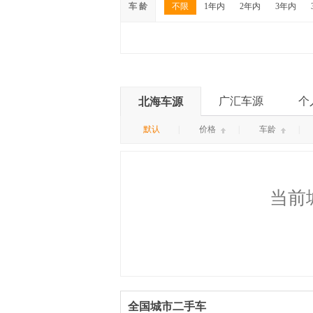
车 龄
不限
1年内
2年内
3年内
广汇车源
个
北海车源
默认
|
价格
|
车龄
|
当前
全国城市二手车