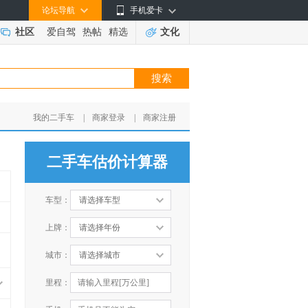
论坛导航
手机爱卡
社区
爱自驾
热帖
精选
文化
我的二手车
|
商家登录
|
商家注册
二手车估价计算器
车型：
请选择车型
上牌：
请选择年份
城市：
请选择城市
里程：