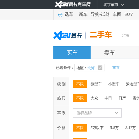
北京车市
选车
新车
导购
•
试驾
车图
SUV
北海
买车
卖车
已选条件：
重置
地区：
北海
级 别
不限
微型车
小型车
紧凑型
热 门
不限
大众
丰田
日产
雪
车 系
选择品牌
价 格
不限
5万以下
5-8万
8-12万