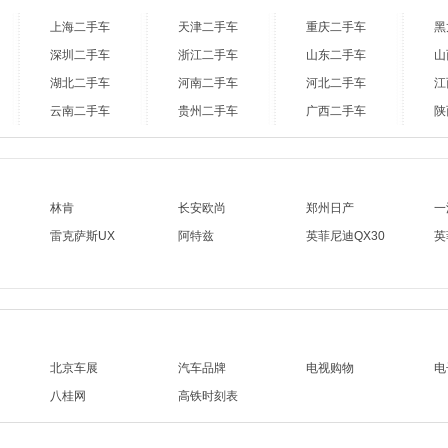
上海二手车
天津二手车
重庆二手车
黑
深圳二手车
浙江二手车
山东二手车
山
湖北二手车
河南二手车
河北二手车
江
云南二手车
贵州二手车
广西二手车
陕
林肯
长安欧尚
郑州日产
一
雷克萨斯UX
阿特兹
英菲尼迪QX30
英
北京车展
汽车品牌
电视购物
电
八桂网
高铁时刻表