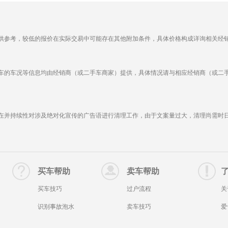
供参考，较低的报价在实际交易中可能存在其他附加条件，具体价格构成详询相关经
车的车况等信息均由经销商（或二手车商家）提供，具体情况请与相应经销商（或二
在并持续性对涉及绝对化宣传的广告语进行清理工作，由于文案量过大，清理尚需时
买车帮助
卖车帮助
买车技巧
过户流程
关
识别事故泡水
卖车技巧
爱